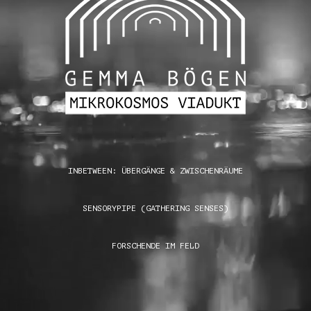
INBETWEEN: ÜBERGÄNGE & ZWISCHENRÄUME
SENSORYPIPE (GATHERING SENSES)
FORSCHENDE IM FELD